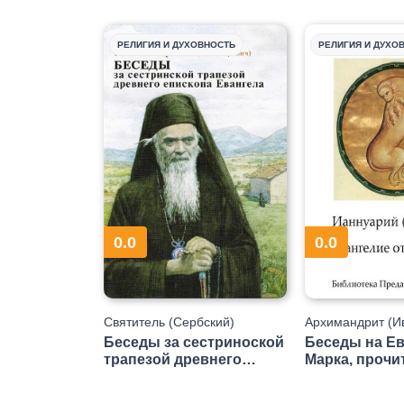
РЕЛИГИЯ И ДУХОВНОСТЬ
РЕЛИГИЯ И ДУХО
0.0
0.0
Святитель (Сербский)
Архимандрит (И
Николай Велимирович
Ианнуарий
Беседы за сестриноской
Беседы на Ев
трапезой древнего
Марка, прочи
епископа Евангела
радио «Град 
(СИ)