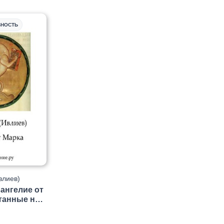
ВНОСТЬ
влиев)
ангелие от
танные на
Петров»