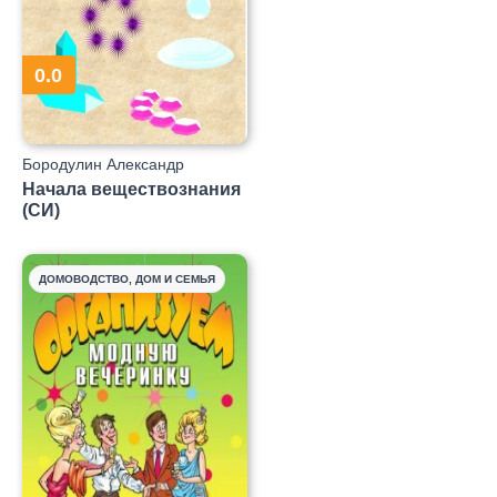
0.0
Бородулин Александр
Иванович "saci"
Начала веществознания
(СИ)
ДОМОВОДСТВО, ДОМ И СЕМЬЯ