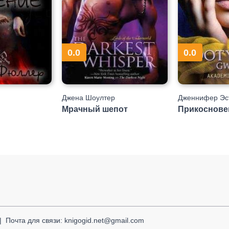
0.0
0.0
Джена Шоултер
Дженнифер Эс
Мрачный шепот
Прикоснове
Почта для связи: knigogid.net@gmail.com