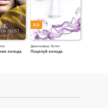
0.0
теп
Дженнифер Эстеп
ние холода
Поцелуй холода