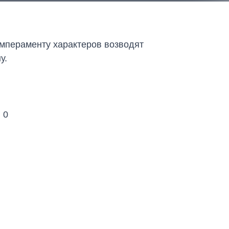
емпераменту характеров возводят
у.
:
0