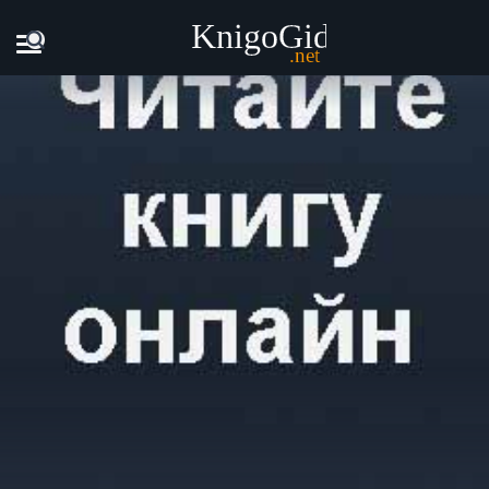
Главная
Книги
Александра Таневич - На краешке любви