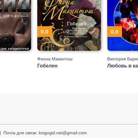
0.0
0.0
Фиона Макинтош
Виктория Бари
Гобелен
Любовь в к
Почта для связи: knigogid.net@gmail.com