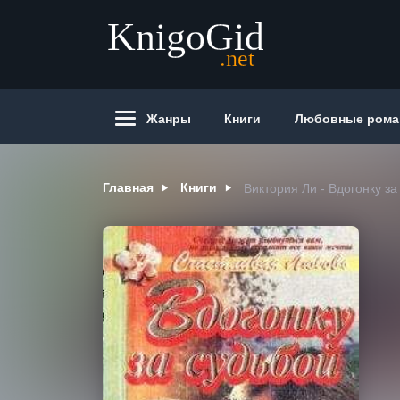
Жанры
Книги
Любовные ром
Главная
Книги
Виктория Ли - Вдогонку за