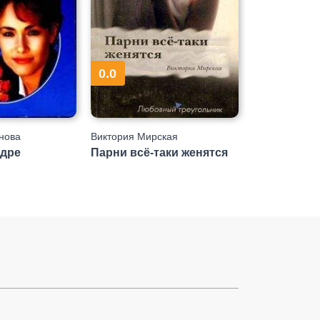
0.0
нова
Виктория Мирская
адре
Парни всё-таки женятся