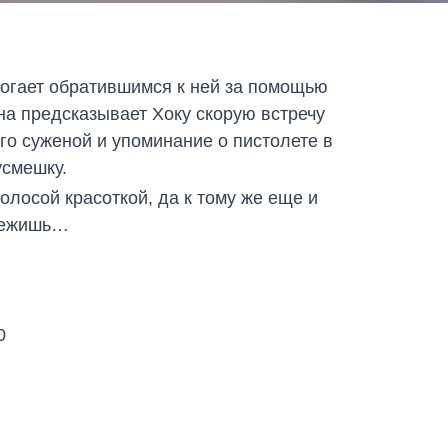
гает обратившимся к ней за помощью
а предсказывает Хоку скорую встречу
го суженой и упоминание о пистолете в
усмешку.
лосой краcоткой, да к тому же еще и
убежишь…
0