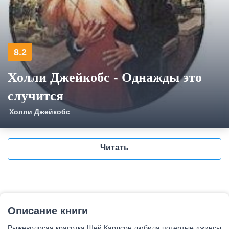
8.2
Холли Джейкобс - Однажды это
случится
Холли Джейкобс
Читать
Описание книги
Рыжеволосая красотка Шей Карлсон любила потертые джинсы