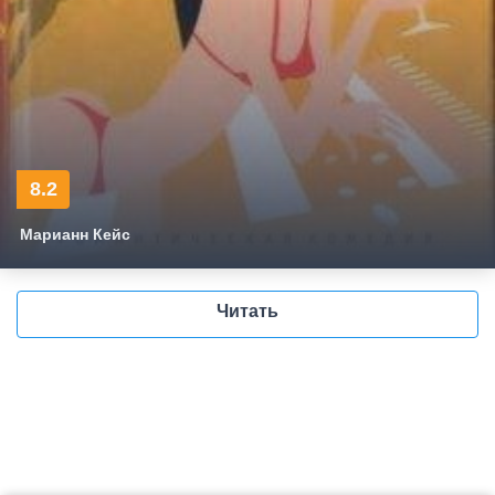
8.2
Марианн Кейс
Читать
Марианн Кейс - Каникулы
Рейчел