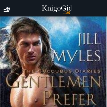
Главная
Книги
Джилл Майлз - Джентельмены предрочит