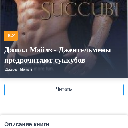
8.2
Джилл Майлз - Джентельмены
предрочитают суккубов
Джилл Майлз
Читать
Описание книги