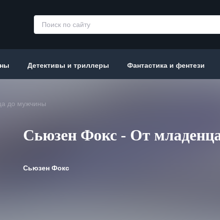
аны
Детективы и триллеры
Фантастика и фентези
ца до мужчины
Сьюзен Фокс - От младенц
Сьюзен Фокс