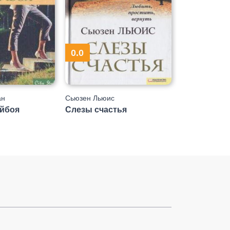
0.0
ан
Сьюзен Льюис
ейбоя
Слезы счастья