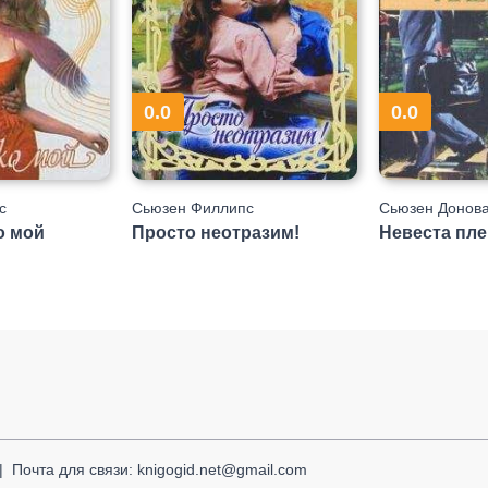
0.0
0.0
с
Сьюзен Филлипс
Сьюзен Донов
о мой
Просто неотразим!
Невеста пл
Почта для связи: knigogid.net@gmail.com