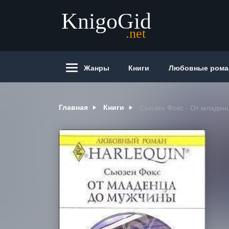
Жанры
Книги
Любовные ром
Главная
Книги
Сьюзен Фокс - От младен