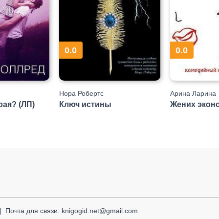
0.0
0.0
Нора Робертс
Арина Ларина
рая? (ЛП)
Ключ истины
Жених экон
Почта для связи: knigogid.net@gmail.com