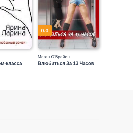
0.0
Меган О'Брайен
ом-класса
Влюбиться За 13 Часов