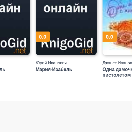
0.0
0.0
Юрий Иванович
Джанет Иванов
ль
Мария-Изабель
Одна дамочк
пистолетом