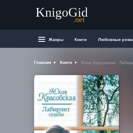
Жанры
Книги
Любовные ром
Главная
Книги
Юлия Красовская - Лабир