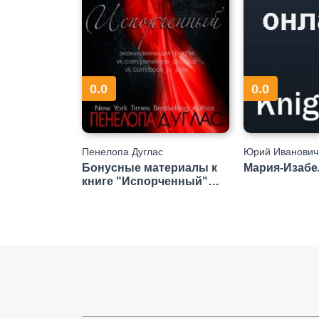
0.0
0.0
Пенелопа Дуглас
Юрий Иванович
Бонусные материалы к
Мария-Изабе
книге "Испорченный"
(ЛП)