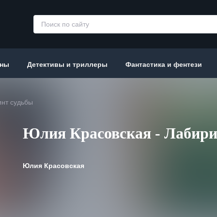
аны
Детективы и триллеры
Фантастика и фентези
инт судьбы
Юлия Красовская - Лабири
Юлия Красовская