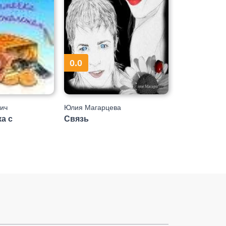
0.0
ич
Юлия Магарцева
а с
Связь