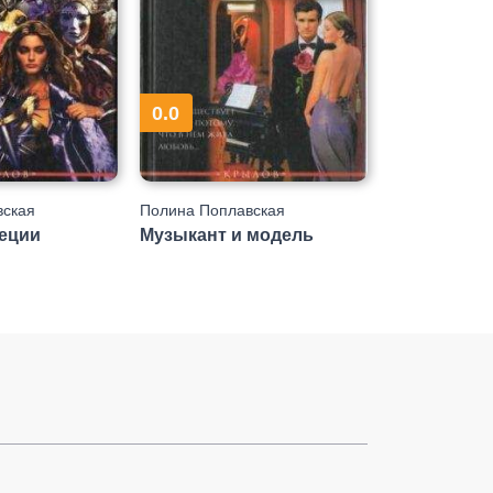
0.0
вская
Полина Поплавская
еции
Музыкант и модель