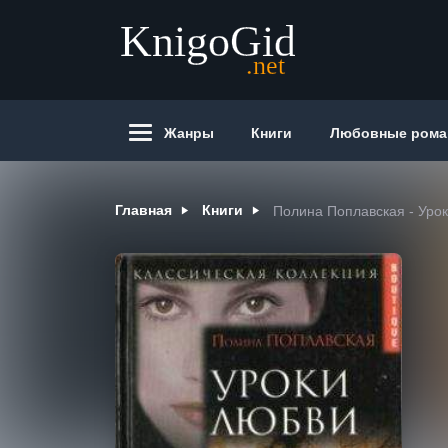
Жанры
Книги
Любовные ром
Главная
Книги
Полина Поплавская - Уро