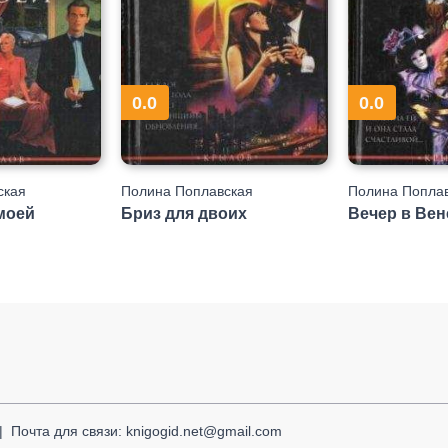
0.0
0.0
ская
Полина Поплавская
Полина Попла
моей
Бриз для двоих
Вечер в Вен
Почта для связи: knigogid.net@gmail.com