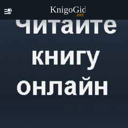
Главная
Книги
Дженис Хадсон - Слишком много сюрпри