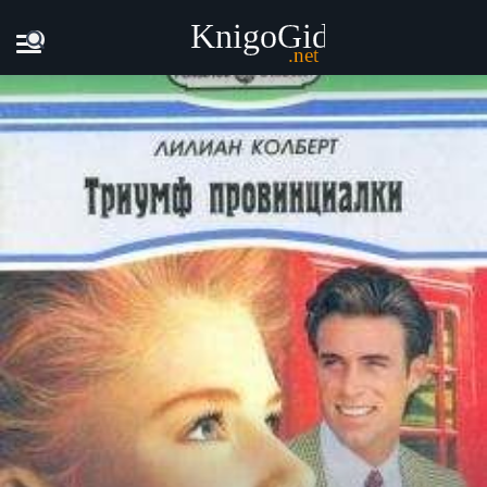
Главная
Книги
Лилиан Колберт - Триумф провинциалки