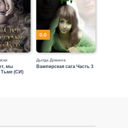
0.0
вски
Дылда Доминга
т, мы
Вампирская сага Часть 3
 Тьме (СИ)