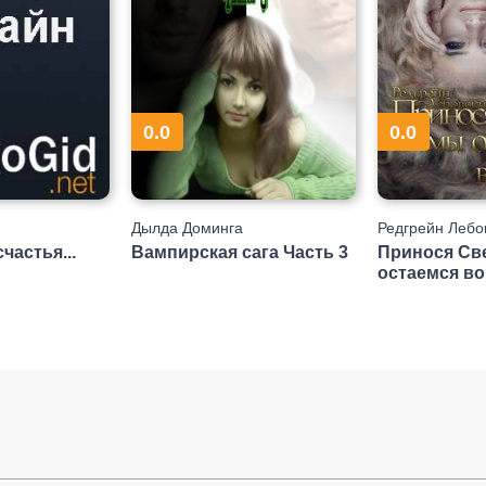
0.0
0.0
Дылда Доминга
Редгрейн Лебо
частья...
Вампирская сага Часть 3
Принося Све
остаемся во