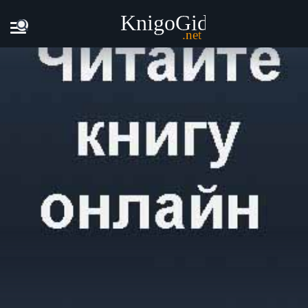
Главная
Книги
Джилли Купер - Наездники