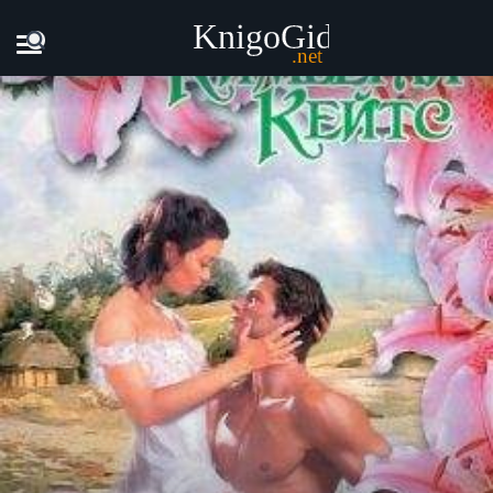
Главная
Книги
Кимберли Кейтс - Нежная лилия