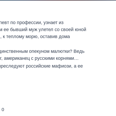
евт по профессии, узнает из
ом ее бывший муж улетел со своей юной
, к теплому морю, оставив дома
единственным опекуном малютки? Ведь
рг, американец с русскими корнями…
преследуют российские мафиози, а ее
:
0