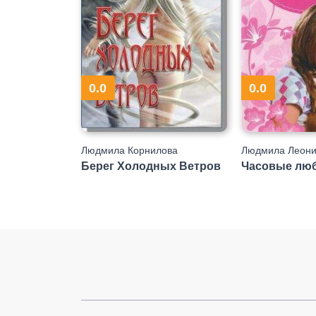
0.0
0.0
Людмила Корнилова
Людмила Леони
Берег Холодных Ветров
Часовые лю