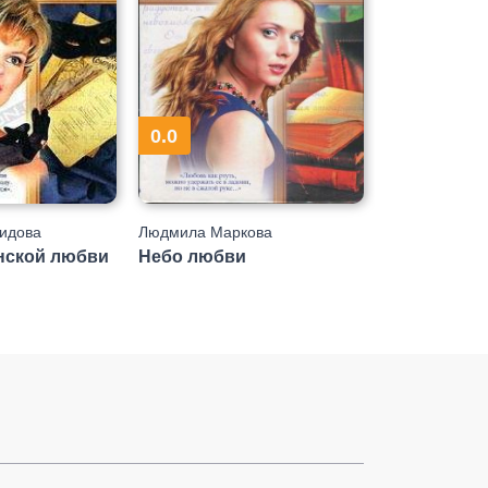
0.0
идова
Людмила Маркова
нской любви
Небо любви