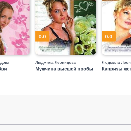
0.0
0.0
дова
Людмила Леонидова
Людмила Леон
бви
Мужчина высшей пробы
Капризы же