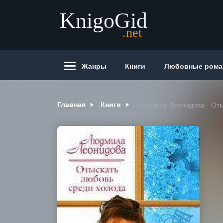
Жанры
Книги
Любовные ром
Главная
Книги
Людмила Леонидова - Оты