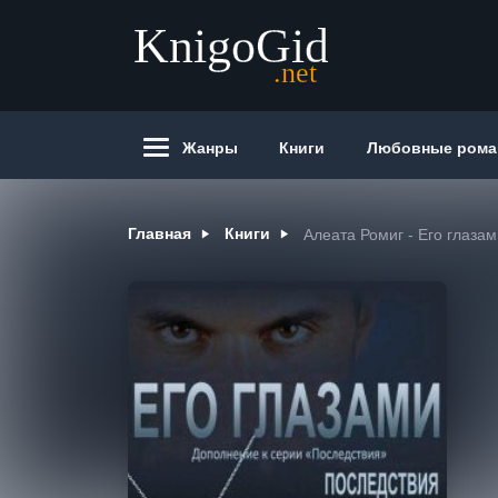
Жанры
Книги
Любовные ром
Главная
Книги
Алеата Ромиг - Его глазам