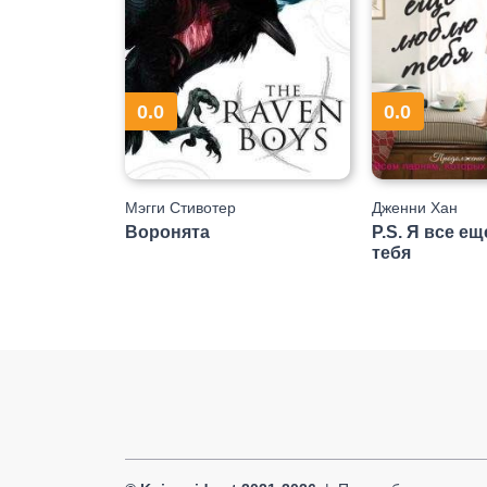
0.0
0.0
Мэгги Стивотер
Дженни Хан
Воронята
P.S. Я все е
тебя