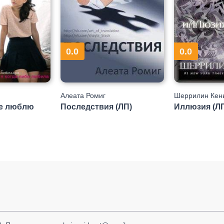
0.0
0.0
Алеата Ромиг
Шеррилин Кен
ще люблю
Последствия (ЛП)
Иллюзия (Л