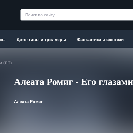
аны
Детективы и триллеры
Фантастика и фентези
и (ЛП)
Алеата Ромиг - Его глазам
Алеата Ромиг