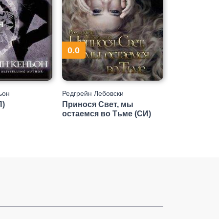
0.0
ьон
Редгрейн Лебовски
П)
Принося Свет, мы
остаемся во Тьме (СИ)