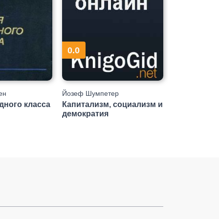
0.0
ен
Йозеф Шумпетер
дного класса
Капитализм, социализм и
демократия