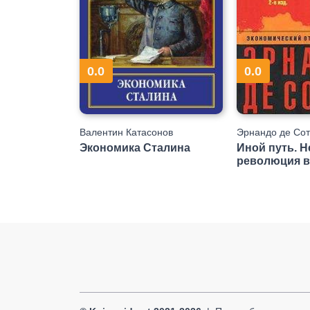
0.0
0.0
Валентин Катасонов
Эрнандо де Сот
Экономика Сталина
Иной путь. 
революция в
мире