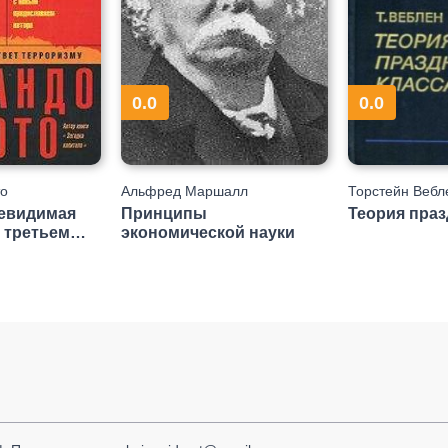
0.0
0.0
о
Альфред Маршалл
Торстейн Вебл
Невидимая
Принципы
Теория праз
 третьем
экономической науки