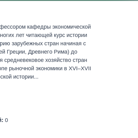
офессором кафедры экономической
ногих лет читающей курс истории
орию зарубежных стран начиная с
ей Греции, Древнего Рима) до
я средневековое хозяйство стран
пе рыночной экономики в XVI–XVII
кой истории...
й:
0