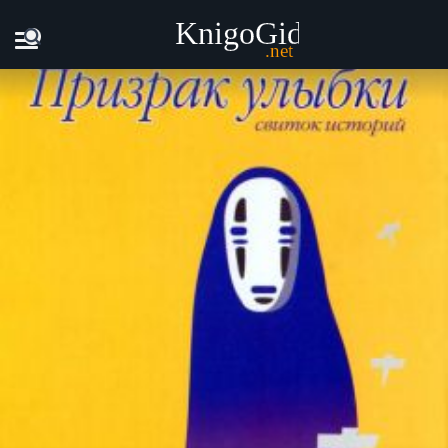
Главная
Книги
Дебора Боэм - Призрак улыбки