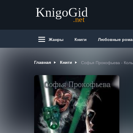
Жанры
Книги
Любовные ром
Главная
Книги
Софья Прокофьева - Коль