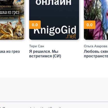
0.0
0.0
Тери Сан
Ольга Азарова
ка из грез
Я решился. Мы
Любовь скв
встретимся (СИ)
пространст