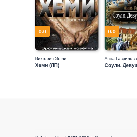
0.0
0.0
Виктория Эшли
Анна Гаврилова
Хеми (ЛП)
Соули. Девуш