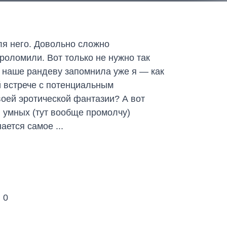
я него. Довольно сложно
проломили. Вот только не нужно так
ое наше рандеву запомнила уже я — как
й встрече с потенциальным
оей эротической фантазии? А вот
 умных (тут вообще промолчу)
ется самое ...
:
0