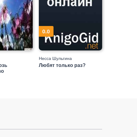
0.0
Несса Шульгина
озь
Любят только раз?
во