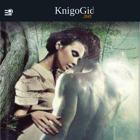
Главная
Книги
Жаклин Митчард - Роман с призраком