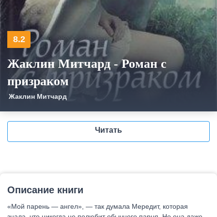
8.2
Жаклин Митчард - Роман с
призраком
Жаклин Митчард
Читать
Описание книги
«Мой парень — ангел», — так думала Мередит, которая
знала, что никогда не полюбит обычного парня. Но она даже