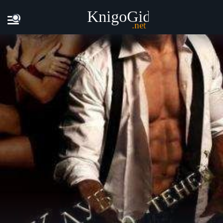
Главная
Книги
Шериз Синклер - Клуб Царство теней (ЛП