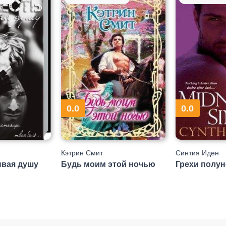
0.0
0.0
Кэтрин Смит
Синтия Иден
ывая душу
Будь моим этой ночью
Грехи полу