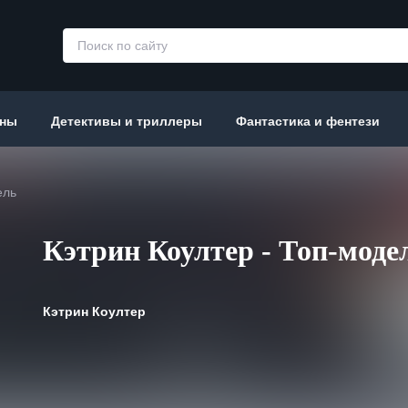
аны
Детективы и триллеры
Фантастика и фентези
ель
Кэтрин Коултер - Топ-моде
Кэтрин Коултер