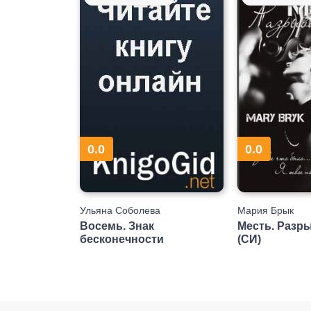
0.0
0.0
Ульяна Соболева
Мария Брык
Восемь. Знак
Месть. Разр
бесконечности
(СИ)