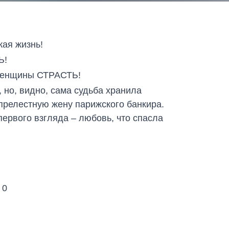
кая жизнь!
Ь!
 женщины СТРАСТЬ!
 но, видно, сама судьба хранила
прелестную жену парижского банкира.
первого взгляда – любовь, что спасла
0