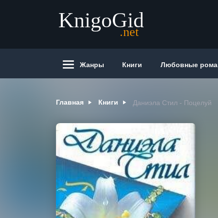
Жанры
Книги
Любовные ром
Главная
Книги
Даниэла Стил - Поцелуй