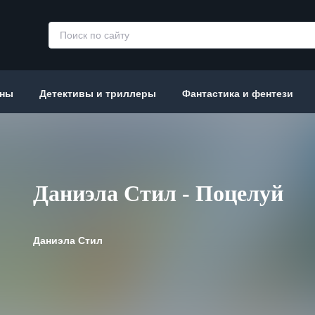
аны
Детективы и триллеры
Фантастика и фентези
Даниэла Стил - Поцелуй
Даниэла Стил