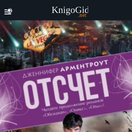
Главная
Книги
Дженнифер Арментроут - Отсчет [litres]