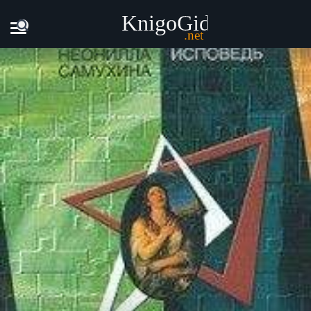
Главная
Книги
Неонилла Самухина - Нескромная истор