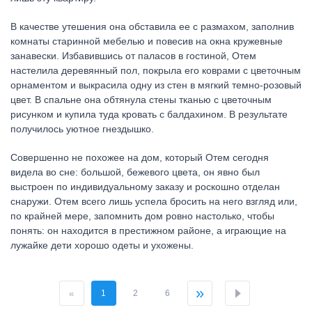
В качестве утешения она обставила ее с размахом, заполнив
комнаты старинной мебелью и повесив на окна кружевные
занавески. Избавившись от паласов в гостиной, Отем
настелила деревянный пол, покрыла его коврами с цветочным
орнаментом и выкрасила одну из стен в мягкий темно-розовый
цвет. В спальне она обтянула стены тканью с цветочным
рисунком и купила туда кровать с балдахином. В результате
получилось уютное гнездышко.
Совершенно не похожее на дом, который Отем сегодня
видела во сне: большой, бежевого цвета, он явно был
выстроен по индивидуальному заказу и роскошно отделан
снаружи. Отем всего лишь успела бросить на него взгляд или,
по крайней мере, запомнить дом ровно настолько, чтобы
понять: он находится в престижном районе, а играющие на
лужайке дети хорошо одеты и ухожены.
»
«
1
2
6