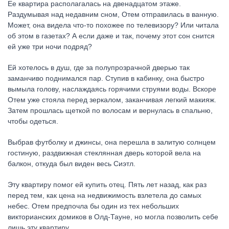
Ее квартира располагалась на двенадцатом этаже.
Раздумывая над недавним сном, Отем отправилась в ванную.
Может, она видела что-то похожее по телевизору? Или читала
об этом в газетах? А если даже и так, почему этот сон снится
ей уже три ночи подряд?
Ей хотелось в душ, где за полупрозрачной дверью так
заманчиво поднимался пар. Ступив в кабинку, она быстро
вымыла голову, наслаждаясь горячими струями воды. Вскоре
Отем уже стояла перед зеркалом, заканчивая легкий макияж.
Затем прошлась щеткой по волосам и вернулась в спальню,
чтобы одеться.
Выбрав футболку и джинсы, она перешла в залитую солнцем
гостиную, раздвижная стеклянная дверь которой вела на
балкон, откуда был виден весь Сиэтл.
Эту квартиру помог ей купить отец. Пять лет назад, как раз
перед тем, как цена на недвижимость взлетела до самых
небес. Отем предпочла бы один из тех небольших
викторианских домиков в Олд-Тауне, но могла позволить себе
лишь эту квартиру.