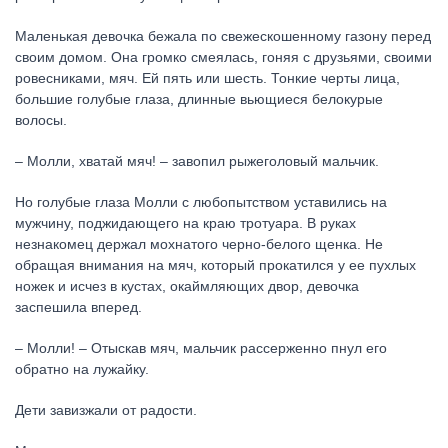
Маленькая девочка бежала по свежескошенному газону перед
своим домом. Она громко смеялась, гоняя с друзьями, своими
ровесниками, мяч. Ей пять или шесть. Тонкие черты лица,
большие голубые глаза, длинные вьющиеся белокурые
волосы.
– Молли, хватай мяч! – завопил рыжеголовый мальчик.
Но голубые глаза Молли с любопытством уставились на
мужчину, поджидающего на краю тротуара. В руках
незнакомец держал мохнатого черно-белого щенка. Не
обращая внимания на мяч, который прокатился у ее пухлых
ножек и исчез в кустах, окаймляющих двор, девочка
заспешила вперед.
– Молли! – Отыскав мяч, мальчик рассерженно пнул его
обратно на лужайку.
Дети завизжали от радости.