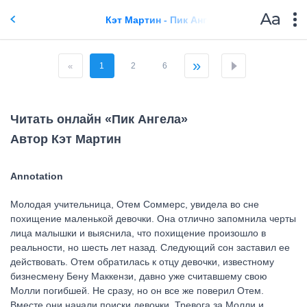
Кэт Мартин - Пик Ангела
»
«
1
2
6
Читать онлайн «Пик Ангела»
Автор Кэт Мартин
Annotation
Молодая учительница, Отем Соммерс, увидела во сне
похищение маленькой девочки. Она отлично запомнила черты
лица малышки и выяснила, что похищение произошло в
реальности, но шесть лет назад. Следующий сон заставил ее
действовать. Отем обратилась к отцу девочки, известному
бизнесмену Бену Маккензи, давно уже считавшему свою
Молли погибшей. Не сразу, но он все же поверил Отем.
Вместе они начали поиски девочки. Тревога за Молли и