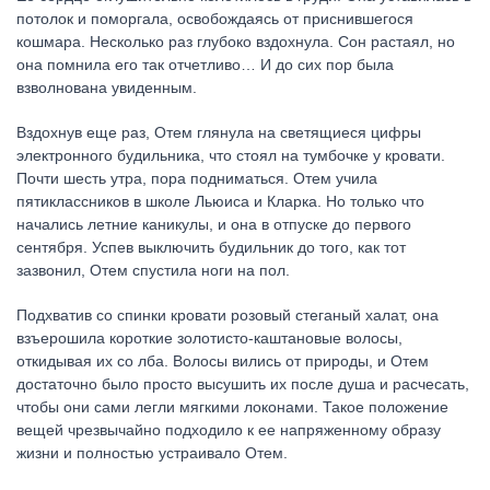
потолок и поморгала, освобождаясь от приснившегося
кошмара. Несколько раз глубоко вздохнула. Сон растаял, но
она помнила его так отчетливо… И до сих пор была
взволнована увиденным.
Вздохнув еще раз, Отем глянула на светящиеся цифры
электронного будильника, что стоял на тумбочке у кровати.
Почти шесть утра, пора подниматься. Отем учила
пятиклассников в школе Льюиса и Кларка. Но только что
начались летние каникулы, и она в отпуске до первого
сентября. Успев выключить будильник до того, как тот
зазвонил, Отем спустила ноги на пол.
Подхватив со спинки кровати розовый стеганый халат, она
взъерошила короткие золотисто-каштановые волосы,
откидывая их со лба. Волосы вились от природы, и Отем
достаточно было просто высушить их после душа и расчесать,
чтобы они сами легли мягкими локонами. Такое положение
вещей чрезвычайно подходило к ее напряженному образу
жизни и полностью устраивало Отем.