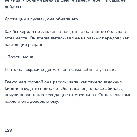
ее лица. - Обними меня за шею, я вынесу тебя. Ты сама не
дойдешь.
Дрожащими руками, она обняла его.
Как бы Кирилл не злился на нее, он не оставит ее больше в
этом месте. Он всегда вытаскивал ее из разных передряг, как
настоящий рыцарь.
- Прости меня...
Ее голос некрасиво дрожал, она сама себя не узнавала.
Где-то над головой она расслышала, как тяжело вздохнул
Кирилл и куда-то понес ее. Она наконец-то расслабилась,
почувствовав тепло исходящее от Арсеньева. От него знакомо
пахло и она доверяла ему.
123