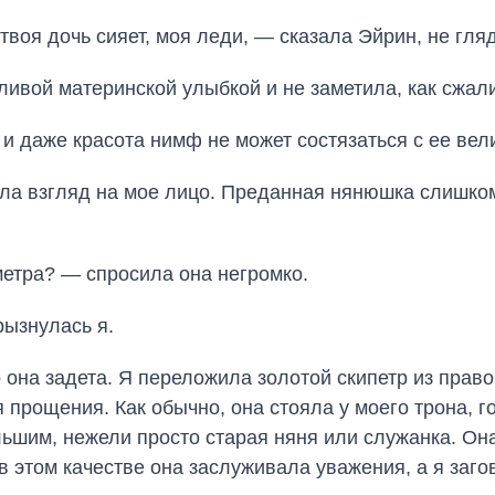
воя дочь сияет, моя леди, — сказала Эйрин, не гляд
вой материнской улыбкой и не заметила, как сжалис
и даже красота нимф не может состязаться с ее вел
ела взгляд на мое лицо. Преданная нянюшка слишком
метра? — спросила она негромко.
рызнулась я.
 она задета. Я переложила золотой скипетр из право
я прощения. Как обычно, она стояла у моего трона, 
льшим, нежели просто старая няня или служанка. Он
 этом качестве она заслуживала уважения, а я заго