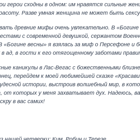
и герои сходны в одном: им нравятся сильные жен
красоту. Разве умная женщина не может быть секс
вать древние мифы очень увлекательно. В «Богине
местами с современной девушкой, сержантом Воен
В «Богине весны» я взялась за миф о Персефоне и 
в ад, в гости к его отягощенному заботами прав
ные каникулы в Лас-Вегас с божественными близн
конец, перейдем к моей любимейшей сказке «Красави
 чудесной истории, выстроив волшебный мир, в ко
 от которых у меня захватывает дух. Надеюсь, в
кру в вас самих!
нашей четверки: Ким, Робин и Терезе.