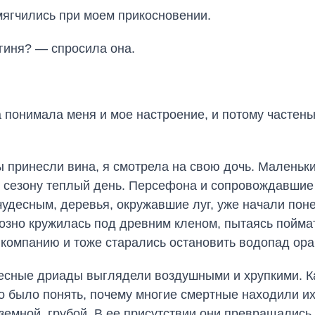
мягчились при моем прикосновении.
гиня? — спросила она.
а понимала меня и мое настроение, и потому частен
 принесли вина, я смотрела на свою дочь. Маленьк
по сезону теплый день. Персефона и сопровождавш
чудесным, деревья, окружавшие луг, уже начали поне
озно кружилась под древним кленом, пытаясь пойма
компанию и тоже старались остановить водопад ора
Лесные дриады выглядели воздушными и хрупкими. К
о было понять, почему многие смертные находили их
земной, грубой. В ее присутствии они превращалис