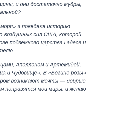
щины, и они достаточно мудры,
уальной?
 моря» я поведала историю
но-воздушных сил США, которой
боге подземного царства Гадесе и
ителю.
ецами, Аполлоном и Артемидой,
ца и Чудовище». В «Богине розы»
тором возникают мечты — добрые
ам понравятся мои миры, и желаю