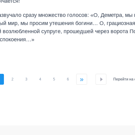
нчается!
азвучало сразу множество голосов: «О, Деметра, мы 
ный мир, мы просим утешения богини… О, грациозная
й возлюбленной супруге, прошедшей через ворота П
 успокоения…»
»
2
3
4
5
6
Перейти на 