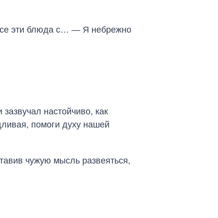
все эти блюда с… — Я небрежно
и зазвучал настойчиво, как
едливая, помоги духу нашей
ставив чужую мысль развеяться,