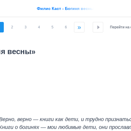
Филис Каст - Богиня весны
»
2
3
4
5
6
Перейти на 
ня весны»
Верно, верно — книги как дети, и трудно признать
. Книги о богинях — мои любимые дети, они прослав