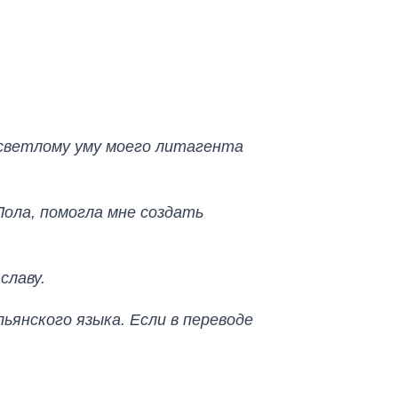
 светлому уму моего литагента
Лола, помогла мне создать
славу.
янского языка. Если в переводе