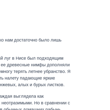
ько нам достаточно было лишь
ий луг в Нисе был подходящим
ие ее древесные нимфы дополняли
многу терять летнее убранство. Я
ть налету падающие яркие
нжевых, алых и бурых листков.
аждая выглядела как
 неотразимыми. Но в сравнении с
ь в обычных домашних рабынь.