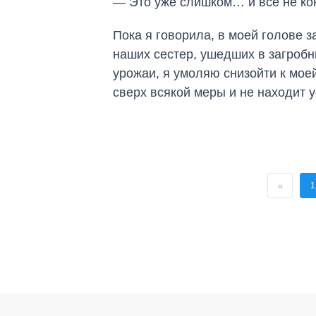
— Это уже слишком… и все не ко
Пока я говорила, в моей голове з
наших сестер, ушедших в загроб
урожаи, я умоляю снизойти к мое
сверх всякой меры и не находит
«
1